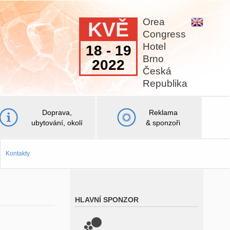
Orea
KVĚ
Congress
Hotel
18 - 19
Brno
2022
Česká
Republika
Doprava,
Reklama
ubytování, okolí
& sponzoři
Kontakty
HLAVNÍ SPONZOR