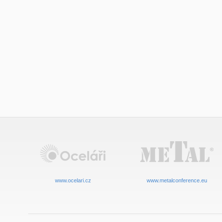
www.ocelari.cz
www.metalconference.eu