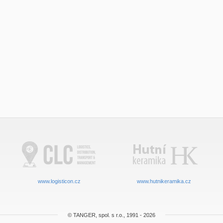
www.logisticon.cz
www.hutnikeramika.cz
© TANGER, spol. s r.o., 1991 - 2026