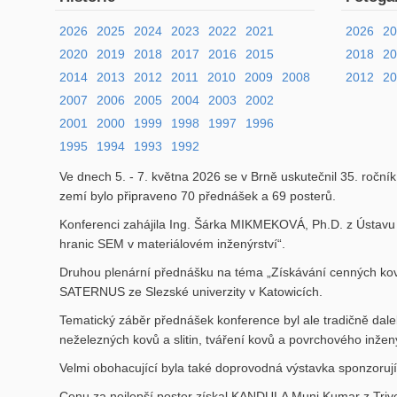
2026
2025
2024
2023
2022
2021
2026
2
2020
2019
2018
2017
2016
2015
2018
2
2014
2013
2012
2011
2010
2009
2008
2012
20
2007
2006
2005
2004
2003
2002
2001
2000
1999
1998
1997
1996
1995
1994
1993
1992
Ve dnech 5. - 7. května 2026 se v Brně uskutečnil 35. ročn
zemí bylo připraveno 70 přednášek a 69 posterů.
Konferenci zahájila Ing. Šárka MIKMEKOVÁ, Ph.D. z Ústavu p
hranic SEM v materiálovém inženýrství“.
Druhou plenární přednášku na téma „Získávání cenných kovů 
SATERNUS ze Slezské univerzity v Katowicích.
Tematický záběr přednášek konference byl ale tradičně daleko 
neželezných kovů a slitin, tváření kovů a povrchového inžený
Velmi obohacující byla také doprovodná výstavka sponzorující
Cenu za nejlepší poster získal KANDULA Muni Kumar z Triveni 