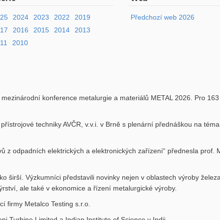
025
2024
2023
2022
2019
Předchozí web 2026
017
2016
2015
2014
2013
11
2010
ík mezinárodní konference metalurgie a materiálů METAL 2026. Pro 163
řístrojové techniky AVČR, v.v.i. v Brně s plenární přednáškou na tém
z odpadních elektrických a elektronických zařízení“ přednesla prof. 
širší. Výzkumníci představili novinky nejen v oblastech výroby železa, o
rství, ale také v ekonomice a řízení metalurgické výroby.
 firmy Metalco Testing s.r.o.
Turbine Limited a Indian Institute of Science v Indii.