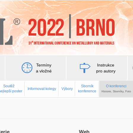
Termíny
Instrukce
a vložné
pro autory
Soutěž
Sborník
O konferenci
Informovat kolegy
Výbory
nejlepší poster
konference
Historie, Sborníky, Foto
erie
Web