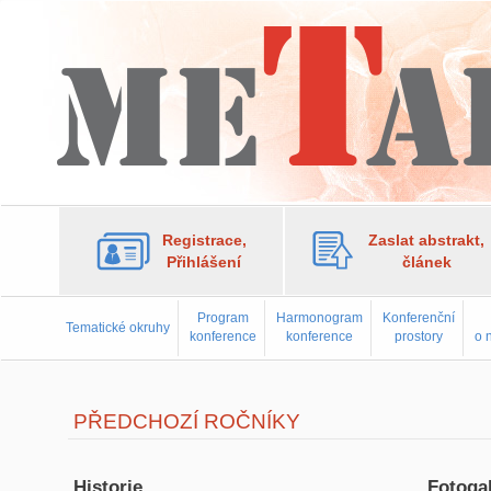
Registrace,
Zaslat abstrakt,
Přihlášení
článek
Program
Harmonogram
Konferenční
Tematické okruhy
konference
konference
prostory
o 
PŘEDCHOZÍ ROČNÍKY
Historie
Fotogal