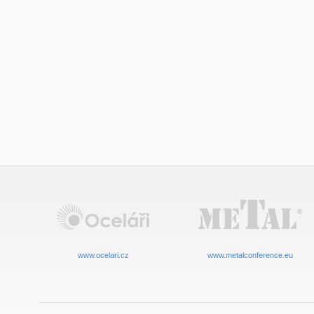
www.ocelari.cz
www.metalconference.eu