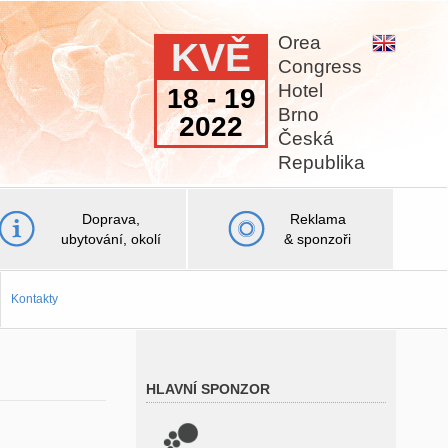
Orea
KVĚ
Congress
Hotel
18 - 19
Brno
2022
Česká
Republika
Doprava,
Reklama
ubytování, okolí
& sponzoři
Kontakty
HLAVNÍ SPONZOR