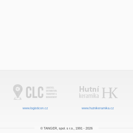
www.logisticon.cz
www.hutnikeramika.cz
© TANGER, spol. s r.o., 1991 - 2026