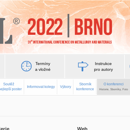
Termíny
Instrukce
a vložné
pro autory
Soutěž
Sborník
O konferenci
Informovat kolegy
Výbory
nejlepší poster
konference
Historie, Sborníky, Foto
erie
Web