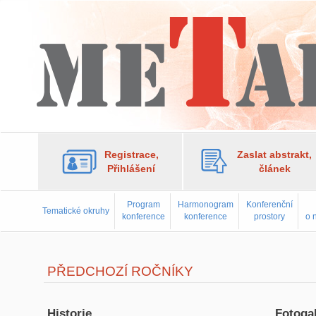
Registrace,
Zaslat abstrakt,
Přihlášení
článek
Program
Harmonogram
Konferenční
Tematické okruhy
konference
konference
prostory
o 
PŘEDCHOZÍ ROČNÍKY
Historie
Fotogal