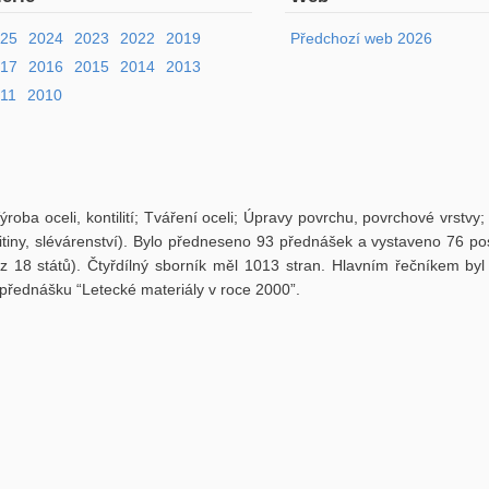
025
2024
2023
2022
2019
Předchozí web 2026
017
2016
2015
2014
2013
11
2010
ba oceli, kontilití; Tváření oceli; Úpravy povrchu, povrchové vrstvy; 
itiny, slévárenství). Bylo předneseno 93 přednášek a vystaveno 76 p
(z 18 států). Čtyřdílný sborník měl 1013 stran. Hlavním řečníkem byl
přednášku “Letecké materiály v roce 2000”.