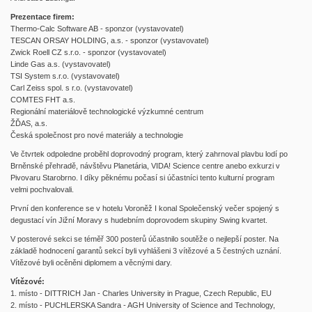
Prezentace firem:
Thermo-Calc Software AB - sponzor (vystavovatel)
TESCAN ORSAY HOLDING, a.s. - sponzor (vystavovatel)
Zwick Roell CZ s.r.o. - sponzor (vystavovatel)
Linde Gas a.s. (vystavovatel)
TSI System s.r.o. (vystavovatel)
Carl Zeiss spol. s r.o. (vystavovatel)
COMTES FHT a.s.
Regionální materiálově technologické výzkumné centrum
ŽĎAS, a.s.
Česká společnost pro nové materiály a technologie
Ve čtvrtek odpoledne proběhl doprovodný program, který zahrnoval plavbu lodí po
Brněnské přehradě, návštěvu Planetária, VIDA! Science centre anebo exkurzi v
Pivovaru Starobrno. I díky pěknému počasí si účastníci tento kulturní program
velmi pochvalovali.
První den konference se v hotelu Voroněž I konal Společenský večer spojený s
degustací vín Jižní Moravy s hudebním doprovodem skupiny Swing kvartet.
V posterové sekci se téměř 300 posterů účastnilo soutěže o nejlepší poster. Na
základě hodnocení garantů sekcí byli vyhlášeni 3 vítězové a 5 čestných uznání.
Vítězové byli ocěněni diplomem a věcnými dary.
Vítězové:
1. místo - DITTRICH Jan - Charles University in Prague, Czech Republic, EU
2. místo - PUCHLERSKA Sandra - AGH University of Science and Technology,