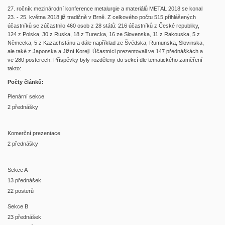
27. ročník mezinárodní konference metalurgie a materiálů METAL 2018 se konal
23. - 25. května 2018 již tradičně v Brně. Z celkového počtu 515 přihlášených
účastníků se zúčastnilo 460 osob z 28 států: 216 účastníků z České republiky,
124 z Polska, 30 z Ruska, 18 z Turecka, 16 ze Slovenska, 11 z Rakouska, 5 z
Německa, 5 z Kazachstánu a dále například ze Švédska, Rumunska, Slovinska,
ale také z Japonska a Jižní Koreji. Účastníci prezentovali ve 147 přednáškách a
ve 280 posterech. Příspěvky byly rozděleny do sekcí dle tematického zaměření
takto:
Počty článků:
Plenární sekce
2 přednášky
Komerční prezentace
2 přednášky
Sekce A
13 přednášek
22 posterů
Sekce B
23 přednášek