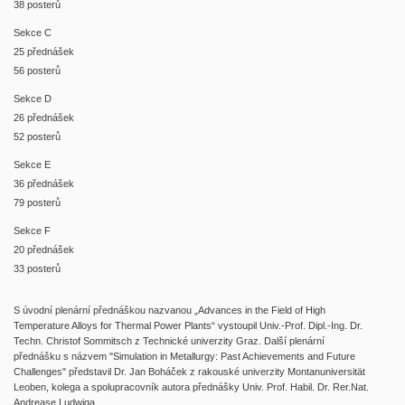
38 posterů
Sekce C
25 přednášek
56 posterů
Sekce D
26 přednášek
52 posterů
Sekce E
36 přednášek
79 posterů
Sekce F
20 přednášek
33 posterů
S úvodní plenární přednáškou nazvanou „Advances in the Field of High
Temperature Alloys for Thermal Power Plants“ vystoupil Univ.-Prof. Dipl.-Ing. Dr.
Techn. Christof Sommitsch z Technické univerzity Graz. Další plenární
přednášku s názvem "Simulation in Metallurgy: Past Achievements and Future
Challenges" představil Dr. Jan Boháček z rakouské univerzity Montanuniversität
Leoben, kolega a spolupracovník autora přednášky Univ. Prof. Habil. Dr. Rer.Nat.
Andrease Ludwiga.