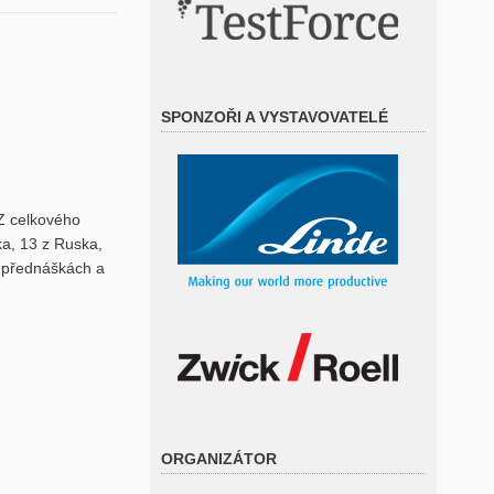
SPONZOŘI A VYSTAVOVATELÉ
 Z celkového
ka, 13 z Ruska,
0 přednáškách a
ORGANIZÁTOR