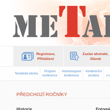
Registrace,
Zaslat abstrakt,
Přihlášení
článek
Program
Harmonogram
Konferenční
Tematické okruhy
konference
konference
prostory
o 
PŘEDCHOZÍ ROČNÍKY
Historie
Fotogal