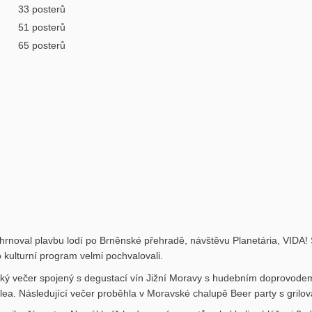
33 posterů
51 posterů
65 posterů
hrnoval plavbu lodí po Brněnské přehradě, návštěvu Planetária, VIDA! 
 kulturní program velmi pochvalovali.
ský večer spojený s degustací vín Jižní Moravy s hudebním doprovode
ubilea. Následující večer proběhla v Moravské chalupě Beer party s gril