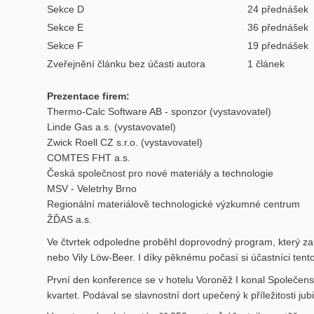
Sekce D
24 přednášek
Sekce E
36 přednášek
Sekce F
19 přednášek
Zveřejnění článku bez účasti autora
1 článek
Prezentace firem:
Thermo-Calc Software AB - sponzor (vystavovatel)
Linde Gas a.s. (vystavovatel)
Zwick Roell CZ s.r.o. (vystavovatel)
COMTES FHT a.s.
Česká společnost pro nové materiály a technologie
MSV - Veletrhy Brno
Regionální materiálově technologické výzkumné centrum
ŽĎAS a.s.
Ve čtvrtek odpoledne proběhl doprovodný program, který za
nebo Vily Löw-Beer. I díky pěknému počasí si účastníci tento
První den konference se v hotelu Voroněž I konal Společen
kvartet. Podával se slavnostní dort upečený k příležitosti j