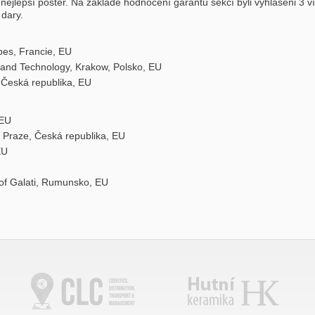
nejlepší poster. Na základě hodnocení garantů sekcí byli vyhlášeni 3 v
 dary.
es, Francie, EU
and Technology, Krakow, Polsko, EU
, Česká republika, EU
 EU
 Praze, Česká republika, EU
EU
of Galati, Rumunsko, EU