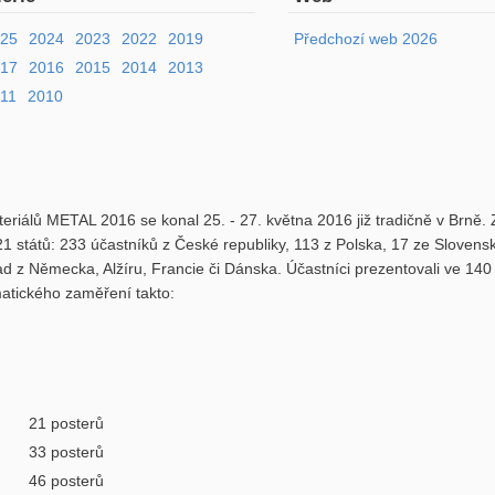
025
2024
2023
2022
2019
Předchozí web 2026
017
2016
2015
2014
2013
11
2010
teriálů METAL 2016 se konal 25. - 27. května 2016 již tradičně v Brně.
1 států: 233 účastníků z České republiky, 113 z Polska, 17 ze Slovens
d z Německa, Alžíru, Francie či Dánska. Účastníci prezentovali ve 14
matického zaměření takto:
21 posterů
33 posterů
46 posterů