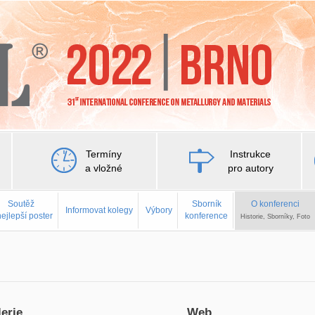
Termíny
Instrukce
a vložné
pro autory
Soutěž
Sborník
O konferenci
Informovat kolegy
Výbory
nejlepší poster
konference
Historie, Sborníky, Foto
erie
Web