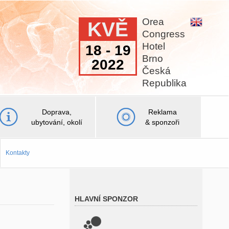
Orea
KVĚ
Congress
Hotel
18 - 19
Brno
2022
Česká
Republika
Doprava,
Reklama
ubytování, okolí
& sponzoři
Kontakty
HLAVNÍ SPONZOR