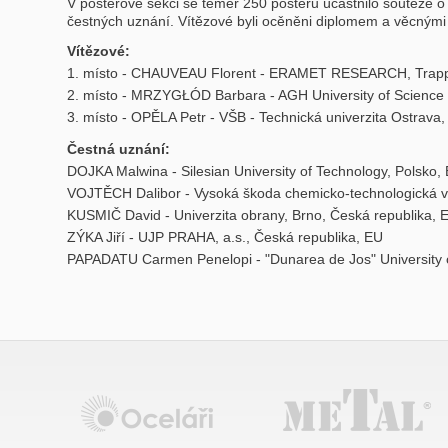
V posterové sekci se téměř 250 posterů účastnilo soutěže o 
čestných uznání. Vítězové byli ocěněni diplomem a věcnými
Vítězové:
1. místo - CHAUVEAU Florent - ERAMET RESEARCH, Trapp
2. místo - MRZYGŁÓD Barbara - AGH University of Science 
3. místo - OPĚLA Petr - VŠB - Technická univerzita Ostrava
Čestná uznání:
DOJKA Malwina - Silesian University of Technology, Polsko,
VOJTĚCH Dalibor - Vysoká škoda chemicko-technologická v
KUSMIČ David - Univerzita obrany, Brno, Česká republika, 
ZÝKA Jiří - UJP PRAHA, a.s., Česká republika, EU
PAPADATU Carmen Penelopi - "Dunarea de Jos" University 