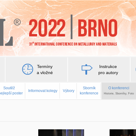
Termíny
Instrukce
a vložné
pro autory
Soutěž
Sborník
O konferenci
Informovat kolegy
Výbory
nejlepší poster
konference
Historie, Sborníky, Foto