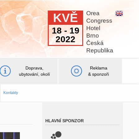
Orea
KVĚ
Congress
Hotel
18 - 19
Brno
2022
Česká
Republika
Doprava,
Reklama
ubytování, okolí
& sponzoři
Kontakty
HLAVNÍ SPONZOR