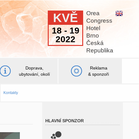
Orea
KVĚ
Congress
Hotel
18 - 19
Brno
2022
Česká
Republika
Doprava,
Reklama
ubytování, okolí
& sponzoři
Kontakty
HLAVNÍ SPONZOR