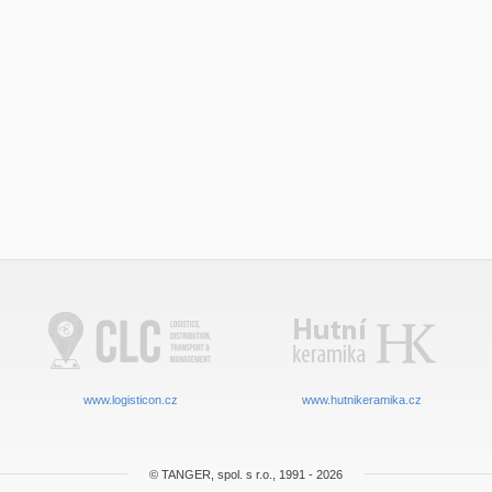
www.logisticon.cz
www.hutnikeramika.cz
© TANGER, spol. s r.o., 1991 - 2026