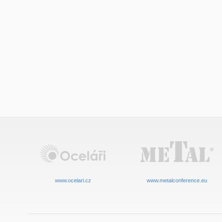
www.ocelari.cz
www.metalconference.eu