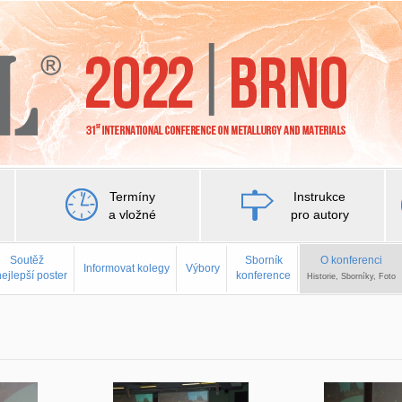
Termíny
Instrukce
a vložné
pro autory
Soutěž
Sborník
O konferenci
Informovat kolegy
Výbory
nejlepší poster
konference
Historie, Sborníky, Foto